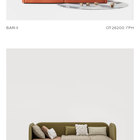
BARI II
ОТ
26200
ГРН