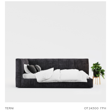
TERNI
ОТ
24300
ГРН