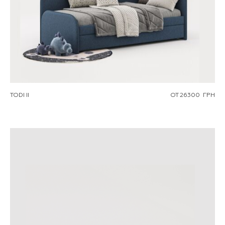
TODI II
ОТ
26300
ГРН