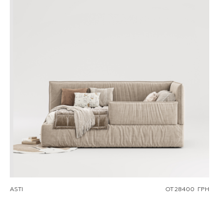
ASTI
ОТ
28400
ГРН