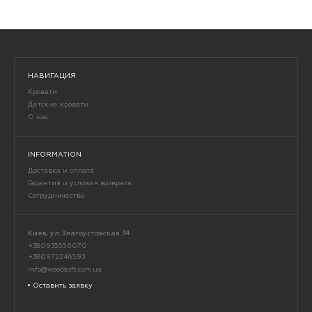
НАВИГАЦИЯ
Кровати
Детские кровати
О нас
INFORMATION
Доставка и оплата
Гарантия и условия возврата
Сотрудничество
Киев, ул.Златоустовская 34
+380935556070
+380972246593
info@woodsoft.com.ua
Оставить заявку