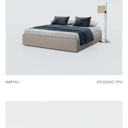
NAPOLI
ОТ
22000
ГРН