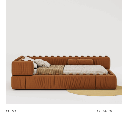
CUBO
ОТ
34500
ГРН