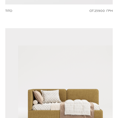
TITO
ОТ
25900
ГРН