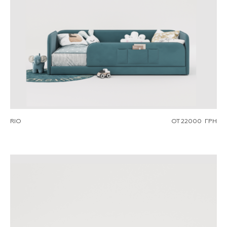
RIO
ОТ
22000
ГРН