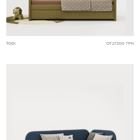
TODI
ОТ
27200
ГРН