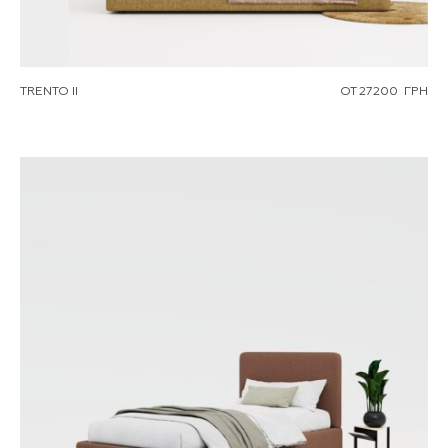
TRENTO II
ОТ
27200
ГРН