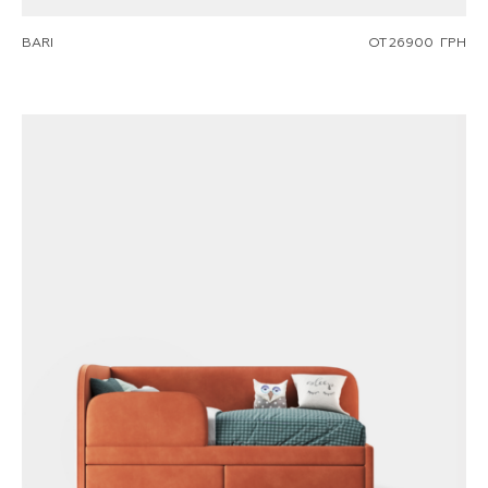
BARI
ОТ
26900
ГРН