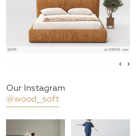
KEMI
от
29100
грн
Our Instagram
@wood_soft