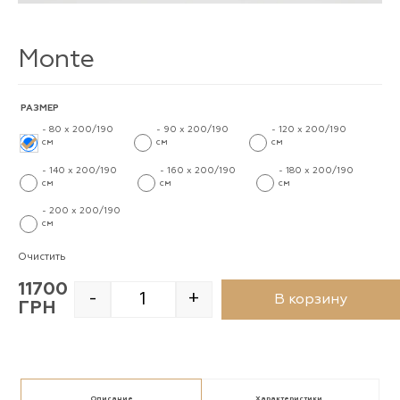
Monte
РАЗМЕР
-
80 x 200/190
-
90 x 200/190
-
120 x 200/190
см
-
см
-
см
-
-
140 x 200/190
-
160 x 200/190
-
180 x 200/190
см
-
см
-
см
-
-
200 x 200/190
см
-
Очистить
11700
-
+
В корзину
ГРН
Quantity
Описание
Характеристики