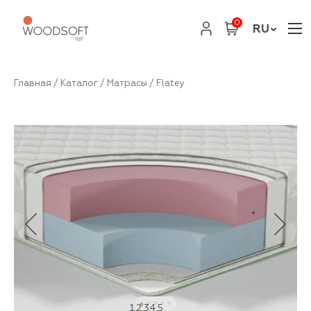
0
RU
Главная
/
Каталог
/
Матрасы
/ Flatey
1
2
3
4
5