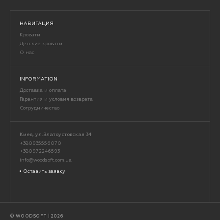
НАВИГАЦИЯ
Кровати
Детские кровати
О нас
INFORMATION
Доставка и оплата
Гарантия и условия возврата
Сотрудничество
Киев, ул.Златоустовская 34
+380935556070
+380972246593
info@woodsoft.com.ua
Оставить заявку
© WOODSOFT | 2026