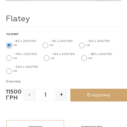
Flatey
РАЗМЕР
-
80 x 200/190
-
90 x 200/190
-
120 x 200/190
см
-
см
-
см
-
-
140 x 200/190
-
160 x 200/190
-
180 x 200/190
см
-
см
-
см
-
-
200 x 200/190
см
-
Очистить
11500
-
+
В корзину
ГРН
Quantity
Описание
Характеристики