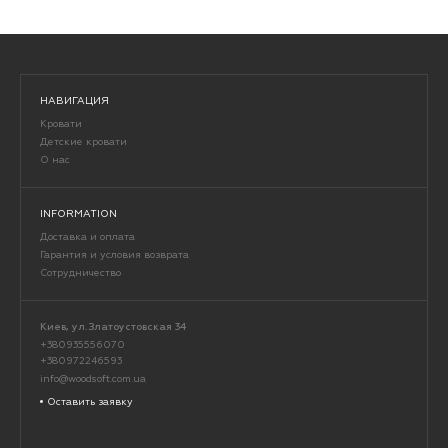
НАВИГАЦИЯ
Кровати
Детские кровати
О нас
INFORMATION
Доставка и оплата
Гарантия и условия возврата
Сотрудничество
Киев, ул.Златоустовская 34
+380935556070
+380972246593
info@woodsoft.com.ua
Оставить заявку