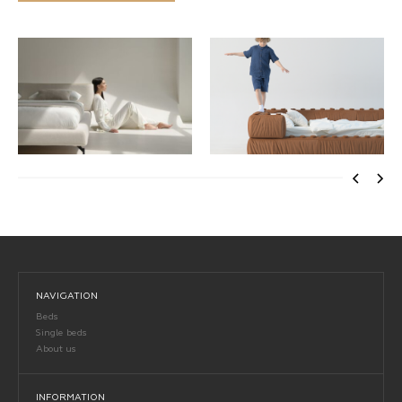
NAVIGATION
Beds
Single beds
About us
INFORMATION